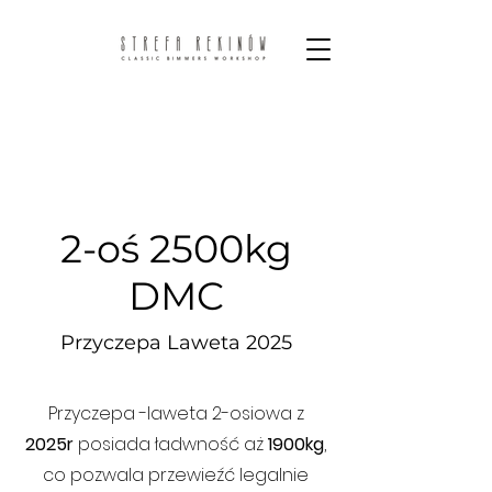
2-oś 2500kg
DMC
Przyczepa Laweta 2025
Przyczepa -laweta 2-osiowa z
2025r
posiada ładwność aż
1900kg
,
co pozwala przewieźć legalnie