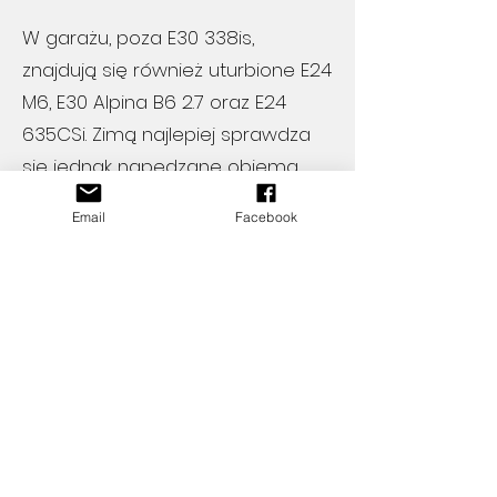
W garażu, poza E30 338is,
znajdują się również uturbione E24
M6, E30 Alpina B6 2.7 oraz E24
635CSi. Zimą najlepiej sprawdza
się jednak napędzane obiema
osiami E30 325ix, które podczas
Email
Facebook
wypadów na tor pełni dodatkowo
rolę ciągnika lawety
transportującej driftowóz —
oczywiście również E30.
Obecnie Strefa Rekinów skupia się
przede wszystkim na handlu
częściami do klasycznych modeli
BMW, takich jak E30, E24 i E28, a