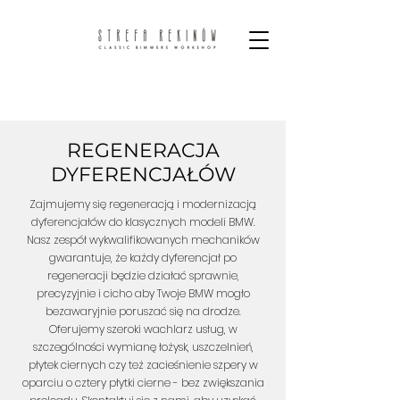
REGENERACJA
DYFERENCJAŁÓW
Zajmujemy się regeneracją i modernizacją
dyferencjałów do klasycznych modeli BMW.
Nasz zespół wykwalifikowanych mechaników
gwarantuje, że każdy dyferencjał po
regeneracji będzie działać sprawnie,
precyzyjnie i cicho aby Twoje BMW mogło
bezawaryjnie poruszać się na drodze.
Oferujemy szeroki wachlarz usług, w
szczególności wymianę łożysk, uszczelnień,
płytek ciernych czy też zacieśnienie szpery w
oparciu o cztery płytki cierne - bez zwiększania