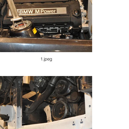
→Budowa "zimnego" układu 
dolotowego

→Doposażenie w układ ABS i jego 
adaptacja pod zawieszenie i układ 
hamulcowy z E36 M3

→Wymiana zbiornika paliwa

→Naprawa układu zawieszenia
1.jpeg